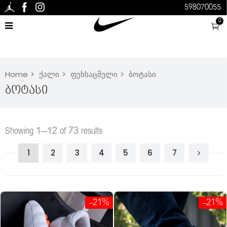
598070055
0
Home
ქალი
ფეხსაცმელი
ბოტასი
Ბოტასი
Showing 1–12 of 73 results
1
2
3
4
5
6
7
-21%
-21%