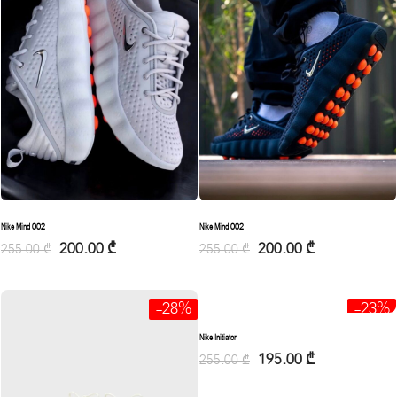
Nike Mind 002
Nike Mind 002
200.00
₾
200.00
₾
255.00
₾
255.00
₾
-28%
-23%
Nike Initiator
195.00
₾
255.00
₾