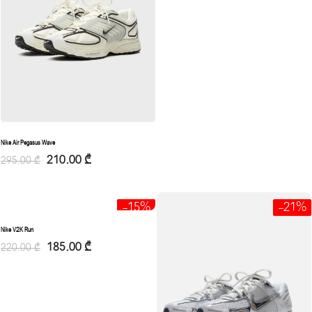
Nike Air Pegasus Wave
210.00
₾
295.00
₾
-15%
-21%
Nike V2K Run
185.00
₾
220.00
₾