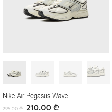
Nike Air Pegasus Wave
210.00
₾
295.00
₾