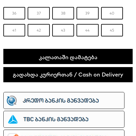
36
37
38
39
40
41
42
43
44
45
Nike
ᲙᲐᲚᲐᲗᲐᲨᲘ ᲓᲐᲛᲐᲢᲔᲑᲐ
Air
Pegasus
გადახდა კურიერთან / Cash on Delivery
Wave
quantity