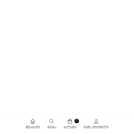
0
ᲛᲗᲐᲕᲐᲠᲘ
ᲫᲘᲔᲑᲐ
ᲙᲐᲚᲐᲗᲐ
ᲩᲔᲛᲘ ᲞᲠᲝᲤᲘᲚᲘ