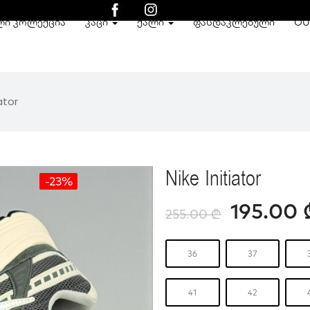
ᲚᲘ ᲙᲝᲚᲔᲥᲪᲘᲐ
ᲙᲐᲪᲘ
ᲥᲐᲚᲘ
ᲤᲐᲡᲓᲐᲙᲚᲔᲑᲣᲚᲘ
OU
ator
Nike Initiator
-23%
195.00
255.00
₾
36
37
41
42