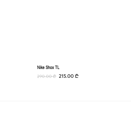
Nike Shox TL
215.00
₾
290.00
₾