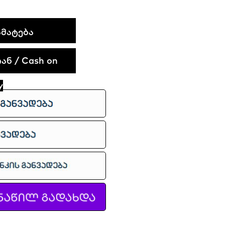
ᲛᲐᲢᲔᲑᲐ
ნ / Cash on
y