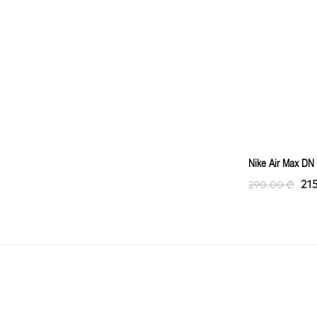
Nike Air Max DN 
21
290.00
₾