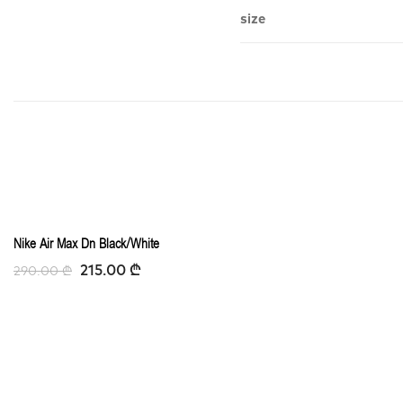
size
-25%
Nike Air Max Dn Black/White
215.00
₾
290.00
₾