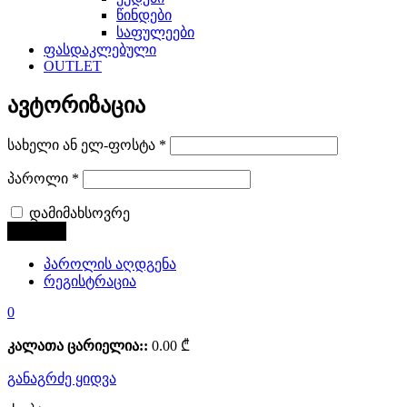
წინდები
საფულეები
ფასდაკლებული
OUTLET
ავტორიზაცია
სახელი ან ელ-ფოსტა
*
პაროლი
*
დამიმახსოვრე
პაროლის აღდგენა
რეგისტრაცია
0
კალათა ცარიელია::
0.00
₾
განაგრძე ყიდვა