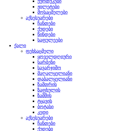
ქურთუკები
ჟილეტები
მოსაცმელები
აქსესუარები
ჩანთები
ქუდები
წინდები
საფულეები
ქალი
ფეხსაცმელი
ყოველდღიური
სარბენი
სავარჯიშო
მაღალყელიანი
დაბალყელიანი
ზამთრის
ზაფხულის
ზამშის
ტყავის
ბოტასი
კედი
აქსესუარები
ჩანთები
ქუდები