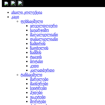
დახურვა
ახალი კოლექცია
კაცი
ფეხსაცმელი
ყოველდღიური
სავარჯიშო
მაღალყელიანი
დაბალყელიანი
ზამთრის
ზაფხულის
ზამშის
ტყავის
ბოტასი
კედი
კალათბურთი
ტანსაცმელი
შარვლები
მაისურები
სვიტრები
ჰუდები
ჟაკეტები
შორტები