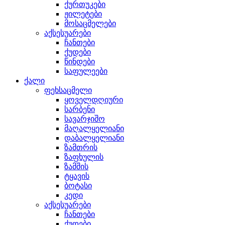
ქურთუკები
ჟილეტები
მოსაცმელები
აქსესუარები
ჩანთები
ქუდები
წინდები
საფულეები
ქალი
ფეხსაცმელი
ყოველდღიური
სარბენი
სავარჯიშო
მაღალყელიანი
დაბალყელიანი
ზამთრის
ზაფხულის
ზამშის
ტყავის
ბოტასი
კედი
აქსესუარები
ჩანთები
ქუდები