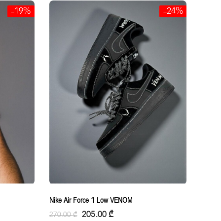
-19%
-24%
Nike Air Force 1 Low VENOM
205.00
₾
270.00
₾