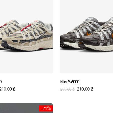
0
Nike P-6000
210.00
₾
210.00
₾
255.00
₾
-21%