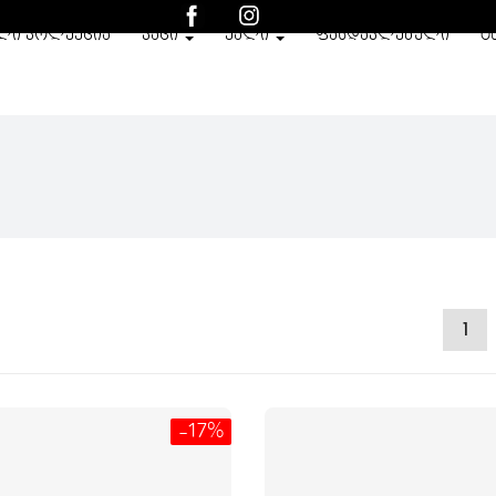
ᲚᲘ ᲙᲝᲚᲔᲥᲪᲘᲐ
ᲙᲐᲪᲘ
ᲥᲐᲚᲘ
ᲤᲐᲡᲓᲐᲙᲚᲔᲑᲣᲚᲘ
O
1
-17%