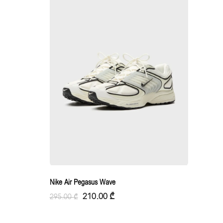
Nike Air Pegasus Wave
210.00
₾
295.00
₾