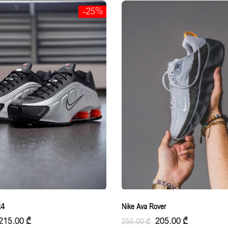
-25%
R4
Nike Ava Rover
215.00
₾
205.00
₾
255.00
₾