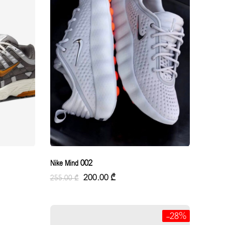
Nike Mind 002
200.00
₾
255.00
₾
-28%