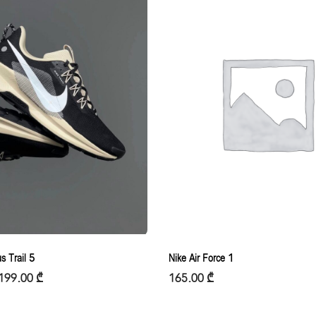
s Trail 5
Nike Air Force 1
199.00
₾
165.00
₾