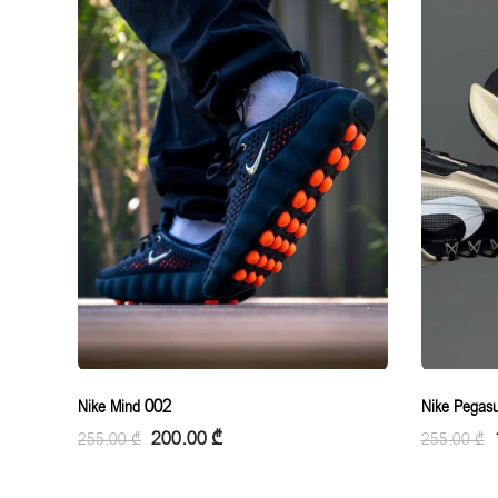
Nike Mind 002
Nike Pegasu
200.00
₾
255.00
₾
255.00
₾