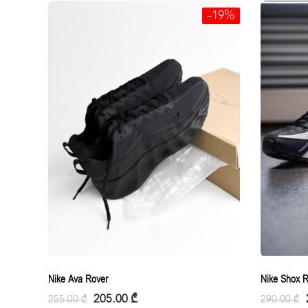
-19%
Nike Ava Rover
Nike Shox 
205.00
₾
255.00
₾
290.00
₾