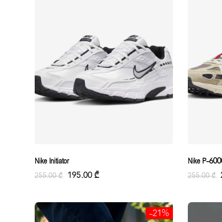
Nike Initiator
Nike P-600
195.00
₾
255.00
₾
255.00
₾
-21%