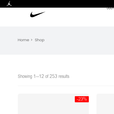
ᲐᲮᲐ
Home
Shop
Showing 1–12 of 253 results
-23%