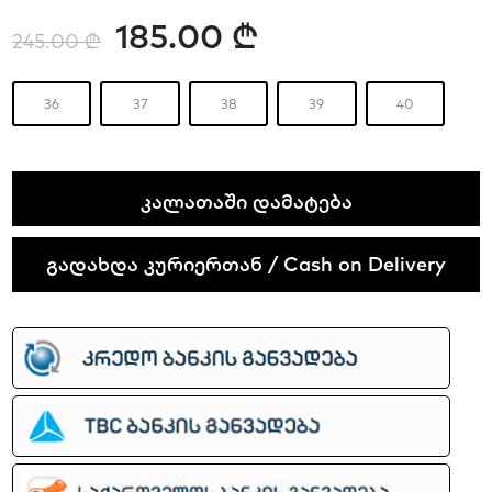
185.00
₾
245.00
₾
36
37
38
39
40
Nike
ᲙᲐᲚᲐᲗᲐᲨᲘ ᲓᲐᲛᲐᲢᲔᲑᲐ
M2K
Tekno
გადახდა კურიერთან / Cash on Delivery
quantity