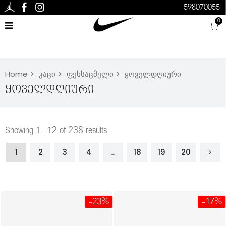
598070055
0
Home
კაცი
ფეხსაცმელი
ყოველდღიური
Ყოველდღიური
Showing 1–12 of 238 results
1
2
3
4
…
18
19
20
-23%
-17%