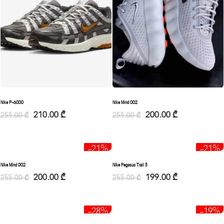
Nike Mind 002
Nike P-6000
200.00
₾
210.00
₾
255.00
₾
255.00
₾
-21%
-21%
Nike Mind 002
Nike Pegasus Trail 5
200.00
₾
199.00
₾
255.00
₾
255.00
₾
-28%
-19%