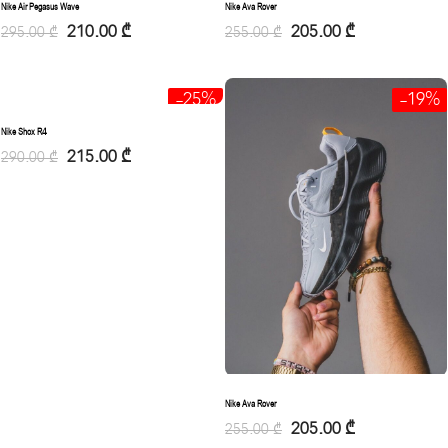
Nike Air Pegasus Wave
Nike Ava Rover
210.00
₾
205.00
₾
295.00
₾
255.00
₾
-25%
-19%
Nike Shox R4
215.00
₾
290.00
₾
Nike Ava Rover
205.00
₾
255.00
₾