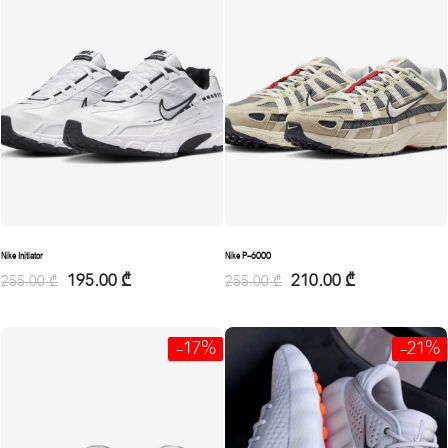
Nike Initiator
Nike P-6000
195.00
₾
210.00
₾
255.00
₾
255.00
₾
-17%
-21%