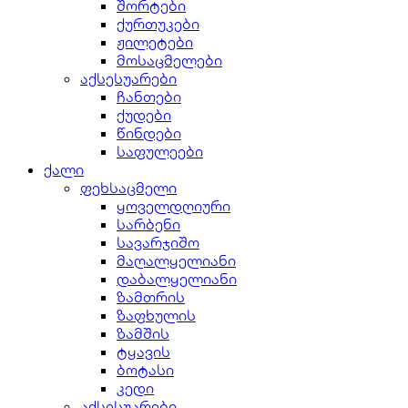
შორტები
ქურთუკები
ჟილეტები
მოსაცმელები
აქსესუარები
ჩანთები
ქუდები
წინდები
საფულეები
ქალი
ფეხსაცმელი
ყოველდღიური
სარბენი
სავარჯიშო
მაღალყელიანი
დაბალყელიანი
ზამთრის
ზაფხულის
ზამშის
ტყავის
ბოტასი
კედი
აქსესუარები