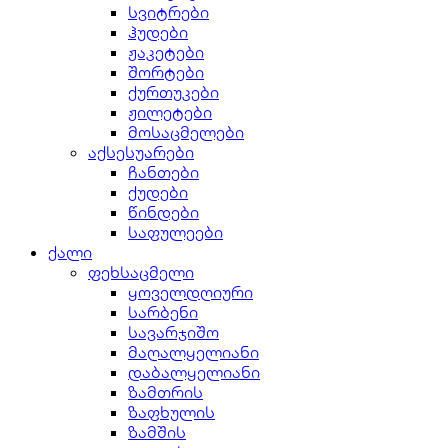
სვიტრები
ჰუდები
ჟაკეტები
შორტები
ქურთუკები
ჟილეტები
მოსაცმელები
აქსესუარები
ჩანთები
ქუდები
წინდები
საფულეები
ქალი
ფეხსაცმელი
ყოველდღიური
სარბენი
სავარჯიშო
მაღალყელიანი
დაბალყელიანი
ზამთრის
ზაფხულის
ზამშის