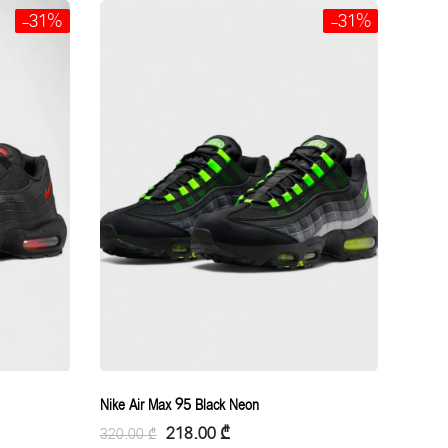
-31%
-31%
Nike Air Max 95 Black Neon
218.00
₾
320.00
₾