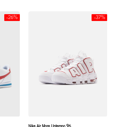
-26%
-37%
Nike Air More Uptempo 96