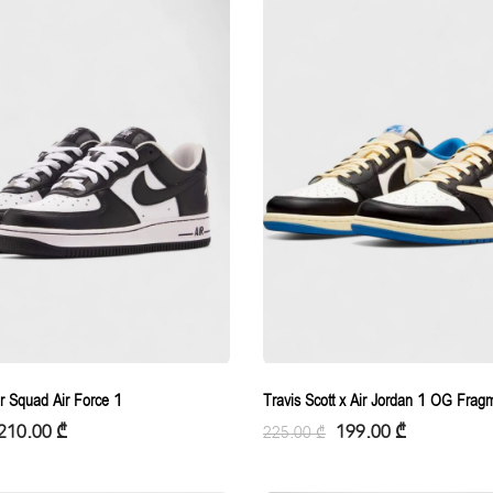
or Squad Air Force 1
Travis Scott x Air Jordan 1 OG Frag
210.00
₾
199.00
₾
225.00
₾