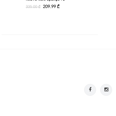
209.99
₾
335.00
₾