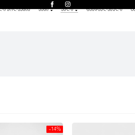
ᲚᲘ ᲙᲝᲚᲔᲥᲪᲘᲐ
ᲙᲐᲪᲘ
ᲥᲐᲚᲘ
ᲤᲐᲡᲓᲐᲙᲚᲔᲑᲣᲚᲘ
O
-14%