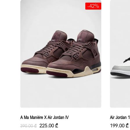
-42%
A Ma Maniére X Air Jordan IV
Air Jordan 
225.00
₾
199.00
₾
390.00
₾