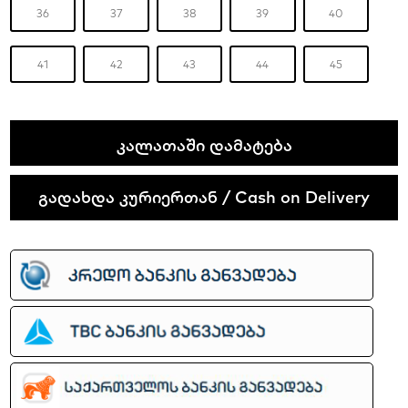
36
37
38
39
40
41
42
43
44
45
Travis
ᲙᲐᲚᲐᲗᲐᲨᲘ ᲓᲐᲛᲐᲢᲔᲑᲐ
Scott
x
გადახდა კურიერთან / Cash on Delivery
Air
Jordan
1
Reverse
Mocha
quantity