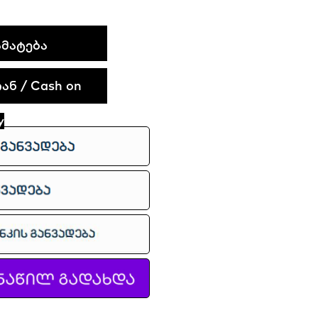
ᲛᲐᲢᲔᲑᲐ
ნ / Cash on
y