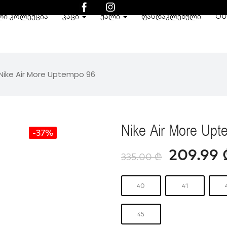
ᲚᲘ ᲙᲝᲚᲔᲥᲪᲘᲐ
ᲙᲐᲪᲘ
ᲥᲐᲚᲘ
ᲤᲐᲡᲓᲐᲙᲚᲔᲑᲣᲚᲘ
OU
Nike Air More Uptempo 96
Nike Air More Up
-37%
209.99
335.00
₾
40
41
45