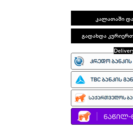
Nike
ᲙᲐᲚᲐᲗᲐᲨᲘ ᲓᲐ
Air
Max
გადახდა კურიერთა
95
Black
Deliver
Red
Orange
quantity