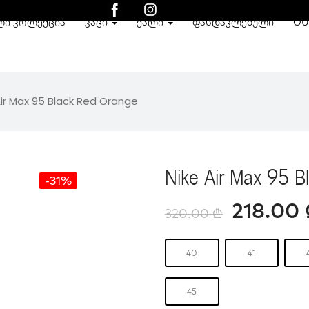
ᲚᲘ ᲙᲝᲚᲔᲥᲪᲘᲐ
ᲙᲐᲪᲘ
ᲥᲐᲚᲘ
ᲤᲐᲡᲓᲐᲙᲚᲔᲑᲣᲚᲘ
OU
Air Max 95 Black Red Orange
Nike Air Max 95 B
-31%
218.00
320.00
₾
40
41
45