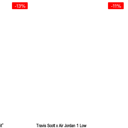
-13%
-11%
it”
Travis Scott x Air Jordan 1 Low