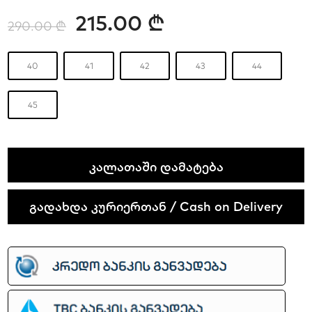
215.00
₾
290.00
₾
40
41
42
43
44
45
Nike
ᲙᲐᲚᲐᲗᲐᲨᲘ ᲓᲐᲛᲐᲢᲔᲑᲐ
Shox
Ride
გადახდა კურიერთან / Cash on Delivery
2
quantity