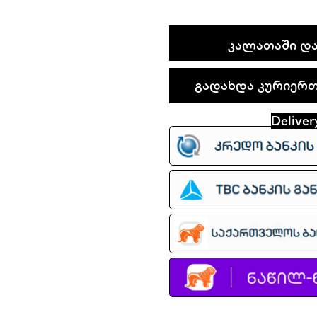
Travis
ᲙᲐᲚᲐᲗᲐᲨᲘ ᲓᲐ
Scott
x
გადახდა კურიერთა
Air
Jordan
Deliver
1
Low
quantity