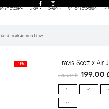
ᲚᲘ ᲙᲝᲚᲔᲥᲪᲘᲐ
ᲙᲐᲪᲘ
ᲥᲐᲚᲘ
ᲤᲐᲡᲓᲐᲙᲚᲔᲑᲣᲚᲘ
OU
 Scott x Air Jordan 1 Low
Travis Scott x Air
-11%
199.00
225.00
₾
40
41
45