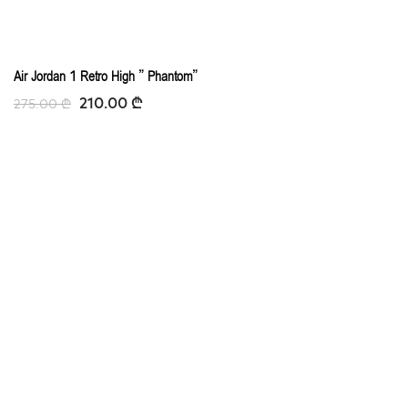
-23%
Air Jordan 1 Retro High ” Phantom”
210.00
₾
275.00
₾