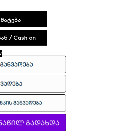
ᲛᲐᲢᲔᲑᲐ
ნ / Cash on
y