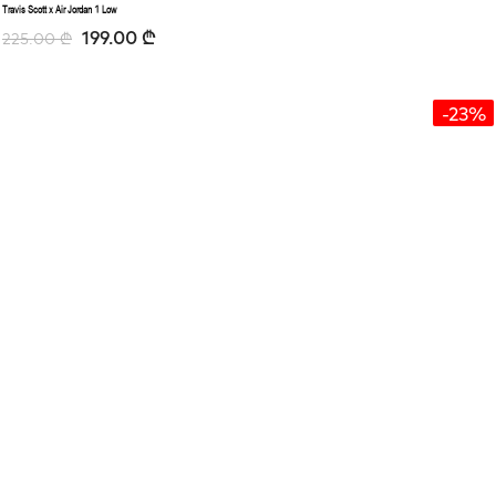
Travis Scott x Air Jordan 1 Low
199.00
₾
225.00
₾
-23%