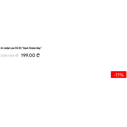
Air Jordan Low OG EX “black Smoke Grey”
199.00
₾
225.00
₾
-11%