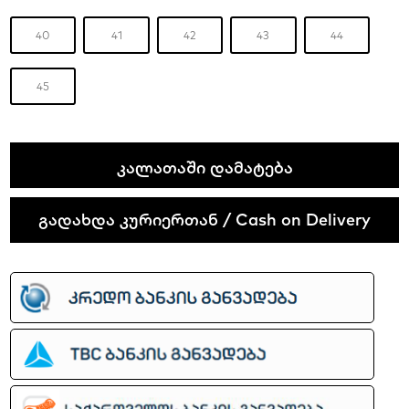
40
41
42
43
44
45
Grateful
ᲙᲐᲚᲐᲗᲐᲨᲘ ᲓᲐᲛᲐᲢᲔᲑᲐ
Dead
x
გადახდა კურიერთან / Cash on Delivery
Dunk
Low
SB
Yellow
Bear
quantity