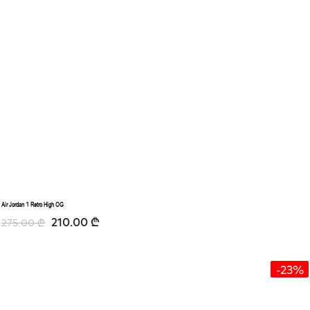
Air Jordan 1 Retro High OG
210.00
₾
275.00
₾
-23%