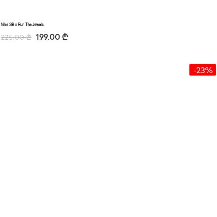
Nike SB x Run The Jewels
199.00
₾
225.00
₾
-23%