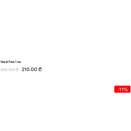
Nike Air Force 1 Low
210.00
₾
245.00
₾
-11%