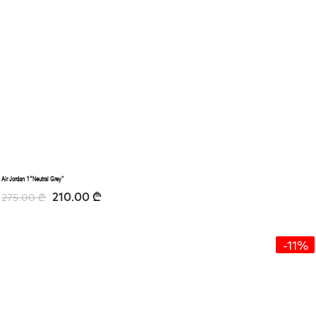
Air Jordan 1“Neutral Grey”
210.00
₾
275.00
₾
-11%