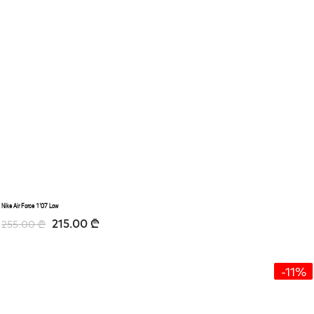
Nike Air Force 1’07 Low
215.00
₾
255.00
₾
-11%