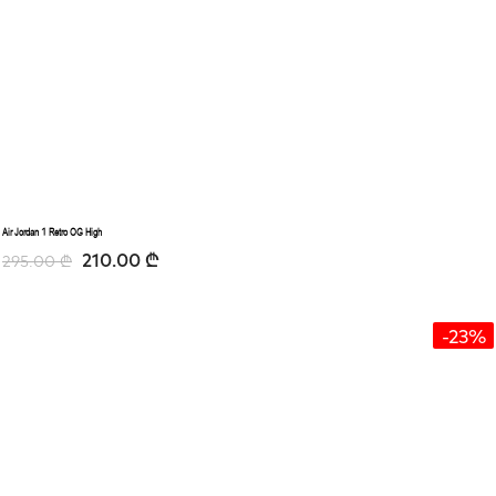
Air Jordan 1 Retro OG High
210.00
₾
295.00
₾
-23%