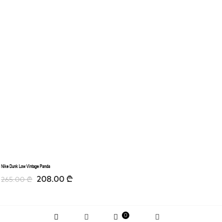
Nike Dunk Low Vintage Panda
208.00
₾
265.00
₾
0