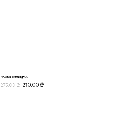
Air Jordan 1 Retro High OG
210.00
₾
275.00
₾