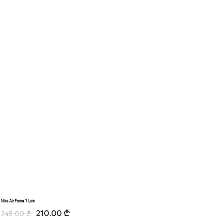
Nike Air Force 1 Low
210.00
₾
245.00
₾