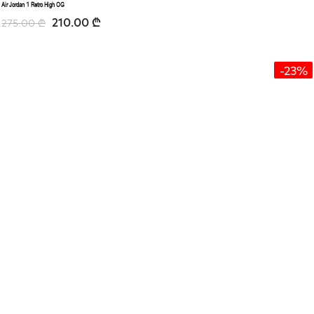
Air Jordan 1 Retro High OG
210.00
₾
275.00
₾
-23%