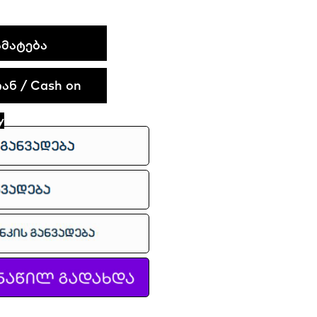
ᲛᲐᲢᲔᲑᲐ
ნ / Cash on
y