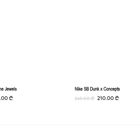
he Jewels
Nike SB Dunk x Concepts
9.00
₾
210.00
₾
245.00
₾