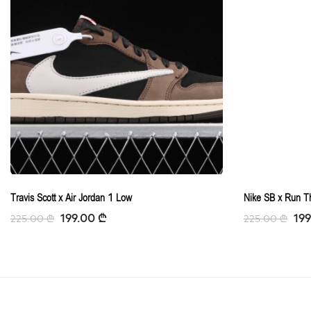
Travis Scott x Air Jordan 1 Low
Nike SB x Run T
199.00
₾
19
225.00
₾
225.00
₾