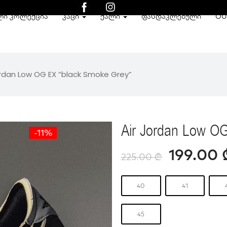
ᲚᲘ ᲙᲝᲚᲔᲥᲪᲘᲐ
ᲙᲐᲪᲘ
ᲥᲐᲚᲘ
ᲤᲐᲡᲓᲐᲙᲚᲔᲑᲣᲚᲘ
OU
ordan Low OG EX “black Smoke Grey”
Air Jordan Low O
-11%
199.00
225.00
₾
40
41
45