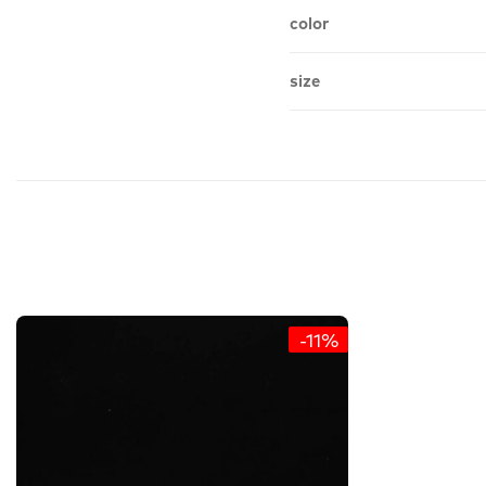
color
size
-11%