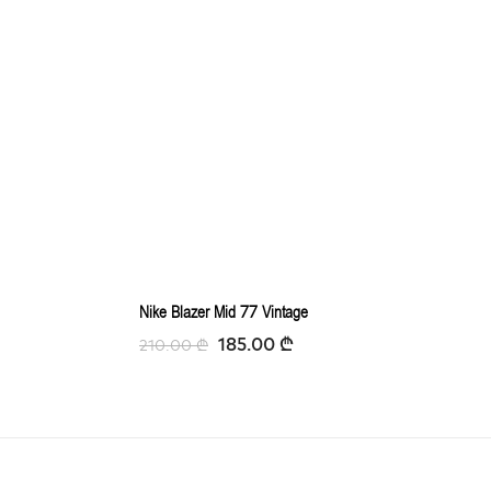
Nike Blazer Mid 77 Vintage
185.00
₾
210.00
₾