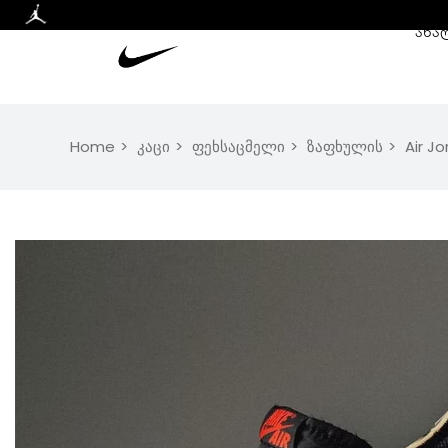
ᲐᲮᲐ
Home
კაცი
ფეხსაცმელი
ზაფხულის
Air J