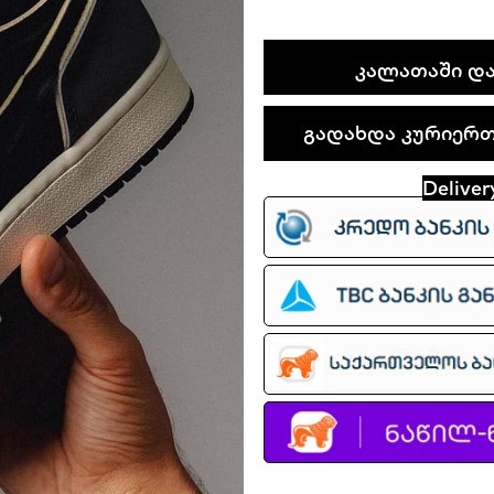
Air
ᲙᲐᲚᲐᲗᲐᲨᲘ ᲓᲐ
Jordan
Low
გადახდა კურიერთა
OG
EX
Deliver
“black
Smoke
Grey”
quantity