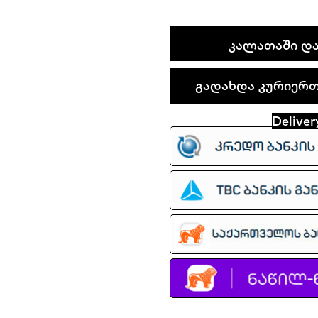
Nike
ᲙᲐᲚᲐᲗᲐᲨᲘ ᲓᲐ
P-
6000
გადახდა კურიერთა
quantity
Deliver