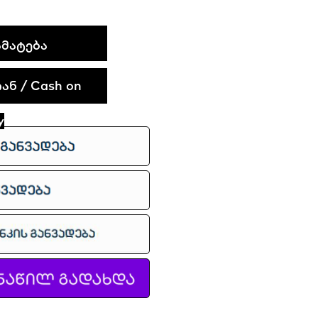
ᲛᲐᲢᲔᲑᲐ
ნ / Cash on
y