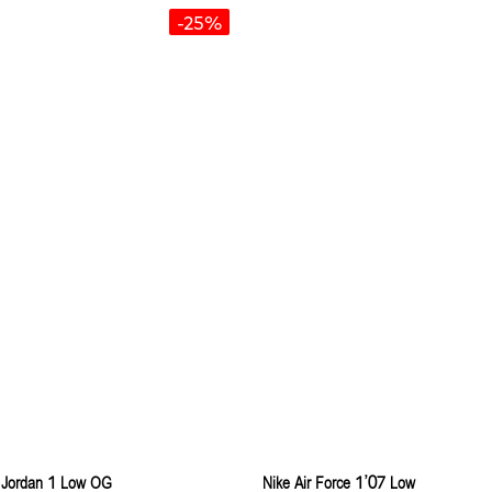
-25%
ir Jordan 1 Low OG
Nike Air Force 1’07 Low