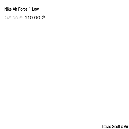
-14%
Nike Air Force 1 Low
210.00
₾
245.00
₾
Travis Scott x A