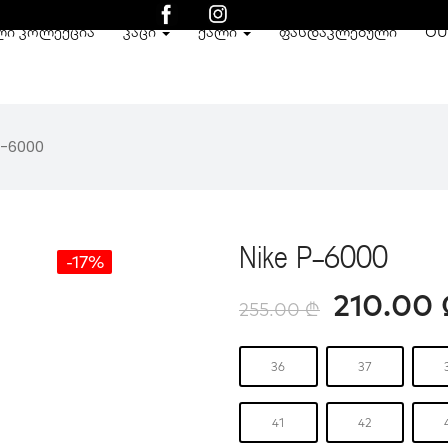
ᲚᲘ ᲙᲝᲚᲔᲥᲪᲘᲐ
ᲙᲐᲪᲘ
ᲥᲐᲚᲘ
ᲤᲐᲡᲓᲐᲙᲚᲔᲑᲣᲚᲘ
OU
P-6000
Nike P-6000
-17%
210.00
255.00
₾
36
37
41
42