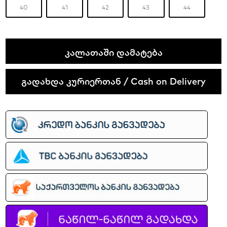
40
41
42
43
44
Nike
ᲙᲐᲚᲐᲗᲐᲨᲘ ᲓᲐᲛᲐᲢᲔᲑᲐ
Dunk
Low
გადახდა კურიერთან / Cash on Delivery
SB
x
Born
x
Raised
Azul
quantity