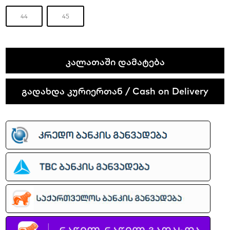
44
45
Nike
ᲙᲐᲚᲐᲗᲐᲨᲘ ᲓᲐᲛᲐᲢᲔᲑᲐ
Dunk
Low
გადახდა კურიერთან / Cash on Delivery
SB
White
Gum
quantity