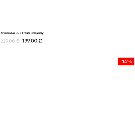
Air Jordan Low OG EX “black Smoke Grey”
199.00
₾
225.00
₾
-14%