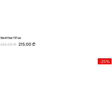
Nike Air Force 1’07 Low
215.00
₾
255.00
₾
-25%