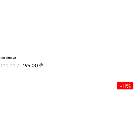
Nike Blazer Mid
195.00
₾
220.00
₾
-11%