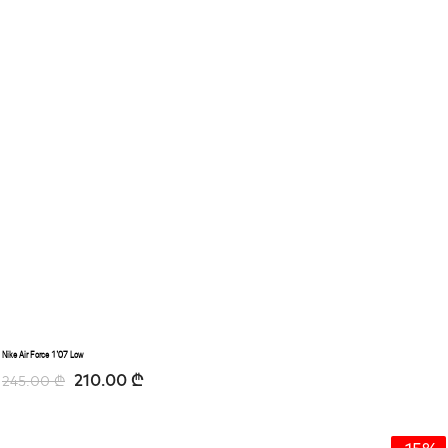
Nike Air Force 1’07 Low
210.00
₾
245.00
₾