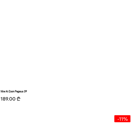
Nike Air Zoom Pegasus 39
189.00
₾
-11%