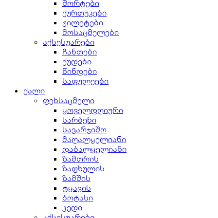
შორტები
ქურთუკები
ჟილეტები
მოსაცმელები
აქსესუარები
ჩანთები
ქუდები
წინდები
საფულეები
ქალი
ფეხსაცმელი
ყოველდღიური
სარბენი
სავარჯიშო
მაღალყელიანი
დაბალყელიანი
ზამთრის
ზაფხულის
ზამშის
ტყავის
ბოტასი
კედი
აქსესუარები