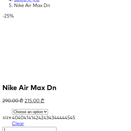
Nike Air Max Dn
-25%
Nike Air Max Dn
290.00
₾
215.00
₾
size
40
40
41
41
42
42
43
43
44
44
45
45
Clear
Nike