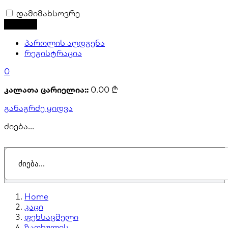
დამიმახსოვრე
პაროლის აღდგენა
რეგისტრაცია
0
კალათა ცარიელია::
0.00
₾
განაგრძე ყიდვა
ძიება...
Home
კაცი
ფეხსაცმელი
ზაფხულის