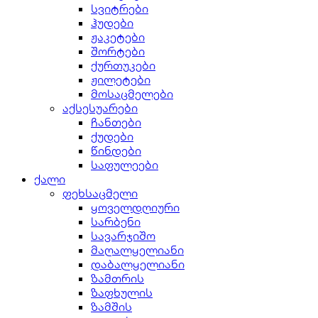
სვიტრები
ჰუდები
ჟაკეტები
შორტები
ქურთუკები
ჟილეტები
მოსაცმელები
აქსესუარები
ჩანთები
ქუდები
წინდები
საფულეები
ქალი
ფეხსაცმელი
ყოველდღიური
სარბენი
სავარჯიშო
მაღალყელიანი
დაბალყელიანი
ზამთრის
ზაფხულის
ზამშის