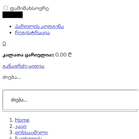
დამიმახსოვრე
პაროლის აღდგენა
რეგისტრაცია
0
კალათა ცარიელია::
0.00
₾
განაგრძე ყიდვა
ძიება...
Home
კაცი
ფეხსაცმელი
ზაფხულის