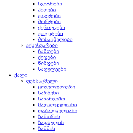
სვიტრები
ჰუდები
ჟაკეტები
შორტები
ქურთუკები
ჟილეტები
მოსაცმელები
აქსესუარები
ჩანთები
ქუდები
წინდები
საფულეები
ქალი
ფეხსაცმელი
ყოველდღიური
სარბენი
სავარჯიშო
მაღალყელიანი
დაბალყელიანი
ზამთრის
ზაფხულის
ზამშის