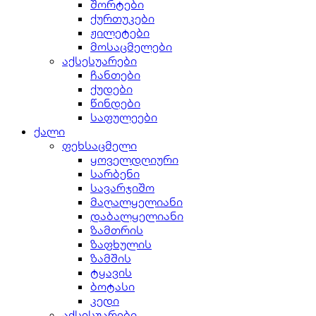
შორტები
ქურთუკები
ჟილეტები
მოსაცმელები
აქსესუარები
ჩანთები
ქუდები
წინდები
საფულეები
ქალი
ფეხსაცმელი
ყოველდღიური
სარბენი
სავარჯიშო
მაღალყელიანი
დაბალყელიანი
ზამთრის
ზაფხულის
ზამშის
ტყავის
ბოტასი
კედი
აქსესუარები