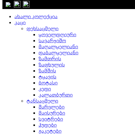
დახურვა
ახალი კოლექცია
კაცი
ფეხსაცმელი
ყოველდღიური
სავარჯიშო
მაღალყელიანი
დაბალყელიანი
ზამთრის
ზაფხულის
ზამშის
ტყავის
ბოტასი
კედი
კალათბურთი
ტანსაცმელი
შარვლები
მაისურები
სვიტრები
ჰუდები
ჟაკეტები