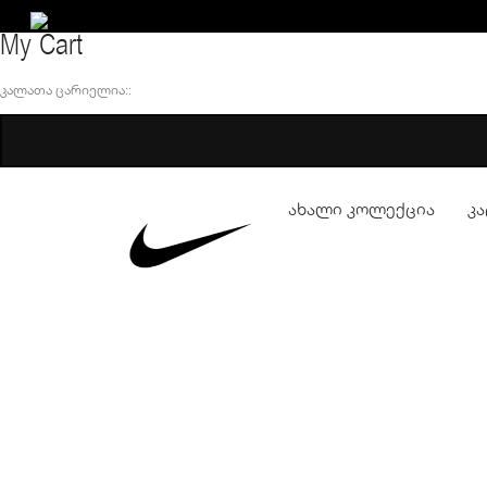
My Cart
ᲙᲐᲚᲐᲗᲐ ᲪᲐᲠᲘᲔᲚᲘᲐ::
ახალი კოლექცია
კ