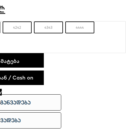
₾
42
42
43
43
44
44
ᲛᲐᲢᲔᲑᲐ
ნ / Cash on
y