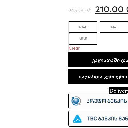
210.00
245.00
₾
40
40
41
41
45
45
Clear
Nike
ᲙᲐᲚᲐᲗᲐᲨᲘ ᲓᲐ
Air
Force
გადახდა კურიერთა
1
Low
Deliver
PRM
quantity