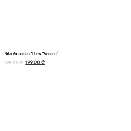
Nike Air Jordan 1 Low “Voodoo”
199.00
₾
225.00
₾