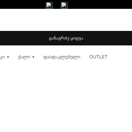
ᲒᲐᲜᲐᲒᲠᲫᲔ ᲧᲘᲓᲕᲐ
აცი
ქალი
ფასდაკლებული
OUTLET