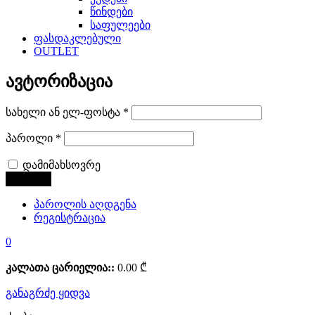
წინდები
საფულეები
ფასდაკლებული
OUTLET
ავტორიზაცია
სახელი ან ელ-ფოსტა
*
პაროლი
*
დამიმახსოვრე
პაროლის აღდგენა
რეგისტრაცია
0
კალათა ცარიელია::
0.00
₾
განაგრძე ყიდვა