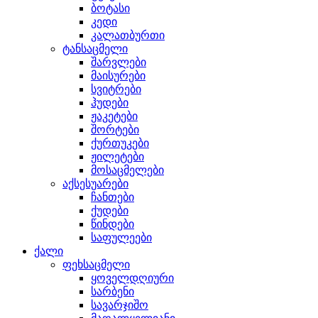
ბოტასი
კედი
კალათბურთი
ტანსაცმელი
შარვლები
მაისურები
სვიტრები
ჰუდები
ჟაკეტები
შორტები
ქურთუკები
ჟილეტები
მოსაცმელები
აქსესუარები
ჩანთები
ქუდები
წინდები
საფულეები
ქალი
ფეხსაცმელი
ყოველდღიური
სარბენი
სავარჯიშო