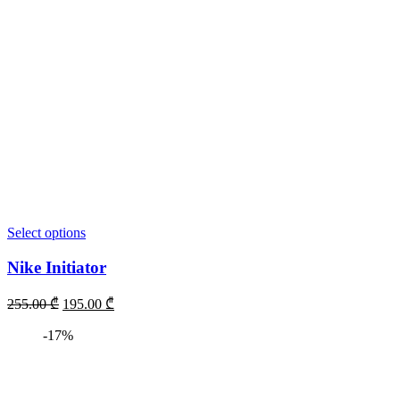
Select options
Nike Initiator
255.00
₾
195.00
₾
-17%