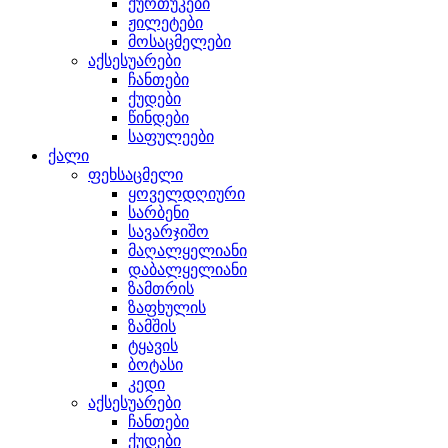
ქურთუკები
ჟილეტები
მოსაცმელები
აქსესუარები
ჩანთები
ქუდები
წინდები
საფულეები
ქალი
ფეხსაცმელი
ყოველდღიური
სარბენი
სავარჯიშო
მაღალყელიანი
დაბალყელიანი
ზამთრის
ზაფხულის
ზამშის
ტყავის
ბოტასი
კედი
აქსესუარები
ჩანთები
ქუდები