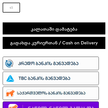
45
Patta
ᲙᲐᲚᲐᲗᲐᲨᲘ ᲓᲐᲛᲐᲢᲔᲑᲐ
x
Nike
გადახდა კურიერთან / Cash on Delivery
Air
Max
90
SP
quantity