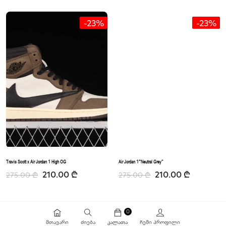
-23%
-23%
Travis Scott x Air Jordan 1 High OG
Air Jordan 1“Neutral Grey”
210.00
₾
210.00
₾
275.00
₾
275.00
₾
0
ᲛᲗᲐᲕᲐᲠᲘ
ᲫᲘᲔᲑᲐ
ᲙᲐᲚᲐᲗᲐ
ᲩᲔᲛᲘ ᲞᲠᲝᲤᲘᲚᲘ