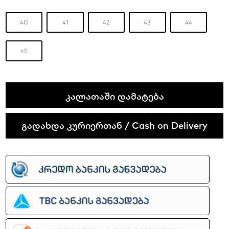
40
41
42
43
44
45
Nike
ᲙᲐᲚᲐᲗᲐᲨᲘ ᲓᲐᲛᲐᲢᲔᲑᲐ
SB
Dunk
გადახდა კურიერთან / Cash on Delivery
Low
quantity