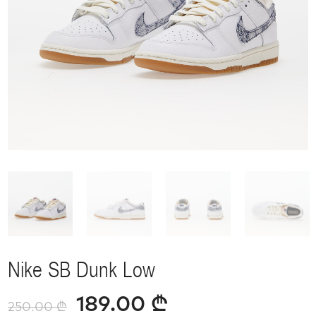
Nike SB Dunk Low
189.00
₾
250.00
₾