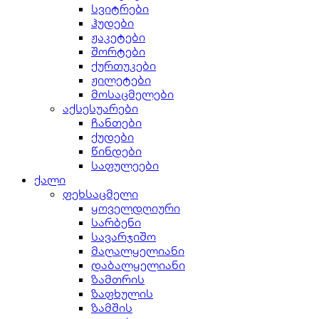
სვიტრები
ჰუდები
ჟაკეტები
შორტები
ქურთუკები
ჟილეტები
მოსაცმელები
აქსესუარები
ჩანთები
ქუდები
წინდები
საფულეები
ქალი
ფეხსაცმელი
ყოველდღიური
სარბენი
სავარჯიშო
მაღალყელიანი
დაბალყელიანი
ზამთრის
ზაფხულის
ზამშის