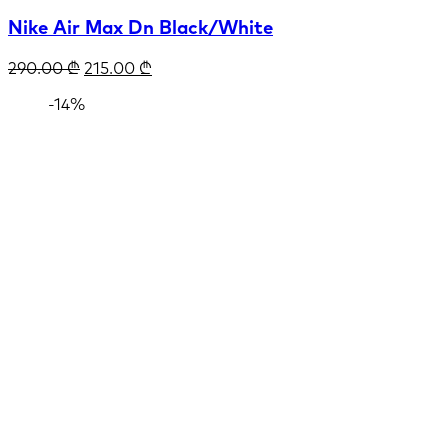
Nike Air Max Dn Black/White
290.00
₾
215.00
₾
-14%