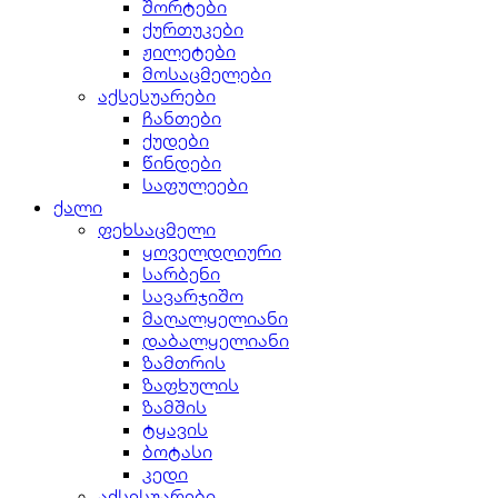
შორტები
ქურთუკები
ჟილეტები
მოსაცმელები
აქსესუარები
ჩანთები
ქუდები
წინდები
საფულეები
ქალი
ფეხსაცმელი
ყოველდღიური
სარბენი
სავარჯიშო
მაღალყელიანი
დაბალყელიანი
ზამთრის
ზაფხულის
ზამშის
ტყავის
ბოტასი
კედი
აქსესუარები