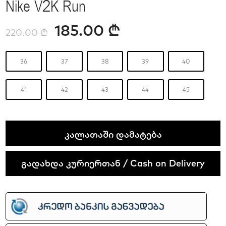
Nike V2K Run
185.00
₾
220.00
₾
36
37
38
39
40
41
42
43
44
45
Nike
ᲙᲐᲚᲐᲗᲐᲨᲘ ᲓᲐᲛᲐᲢᲔᲑᲐ
V2K
Run
გადახდა კურიერთან / Cash on Delivery
quantity