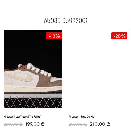
ასევე იხილეთ
-13%
-28%
Air Jordan 1 Low “Year Of The Rabbit”
Air Jordan 1 Retro OG High
199.00
₾
210.00
₾
230.00
₾
295.00
₾