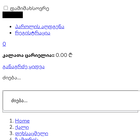
დამიმახსოვრე
პაროლის აღდგენა
რეგისტრაცია
0
კალათა ცარიელია::
0.00
₾
განაგრძე ყიდვა
ძიება...
Home
ქალი
ფეხსაცმელი
ზამთრის