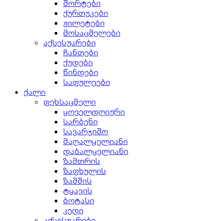
შორტები
ქურთუკები
ჟილეტები
მოსაცმელები
აქსესუარები
ჩანთები
ქუდები
წინდები
საფულეები
ქალი
ფეხსაცმელი
ყოველდღიური
სარბენი
სავარჯიშო
მაღალყელიანი
დაბალყელიანი
ზამთრის
ზაფხულის
ზამშის
ტყავის
ბოტასი
კედი
აქსესუარები