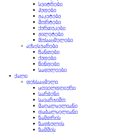
სვიტრები
ჰუდები
ჟაკეტები
შორტები
ქურთუკები
ჟილეტები
მოსაცმელები
აქსესუარები
ჩანთები
ქუდები
წინდები
საფულეები
ქალი
ფეხსაცმელი
ყოველდღიური
სარბენი
სავარჯიშო
მაღალყელიანი
დაბალყელიანი
ზამთრის
ზაფხულის
ზამშის