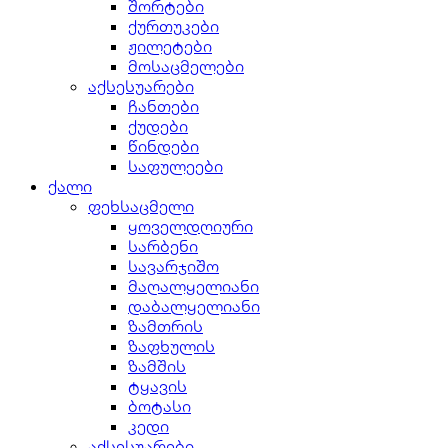
შორტები
ქურთუკები
ჟილეტები
მოსაცმელები
აქსესუარები
ჩანთები
ქუდები
წინდები
საფულეები
ქალი
ფეხსაცმელი
ყოველდღიური
სარბენი
სავარჯიშო
მაღალყელიანი
დაბალყელიანი
ზამთრის
ზაფხულის
ზამშის
ტყავის
ბოტასი
კედი
აქსესუარები