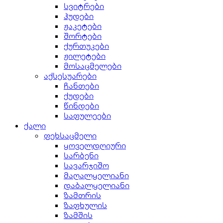
სვიტრები
ჰუდები
ჟაკეტები
შორტები
ქურთუკები
ჟილეტები
მოსაცმელები
აქსესუარები
ჩანთები
ქუდები
წინდები
საფულეები
ქალი
ფეხსაცმელი
ყოველდღიური
სარბენი
სავარჯიშო
მაღალყელიანი
დაბალყელიანი
ზამთრის
ზაფხულის
ზამშის