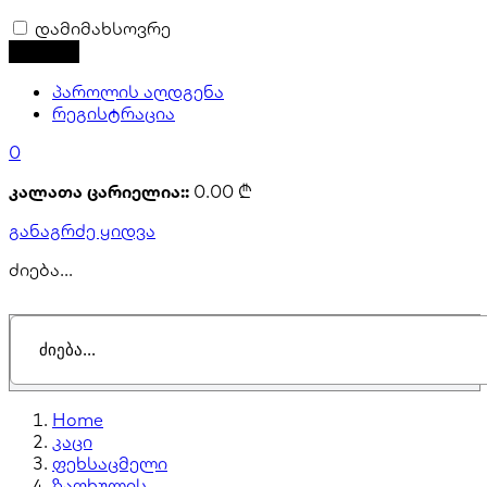
დამიმახსოვრე
პაროლის აღდგენა
რეგისტრაცია
0
კალათა ცარიელია::
0.00
₾
განაგრძე ყიდვა
ძიება...
Home
კაცი
ფეხსაცმელი
ზაფხულის