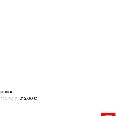
Nike Shox TL
215.00
₾
290.00
₾