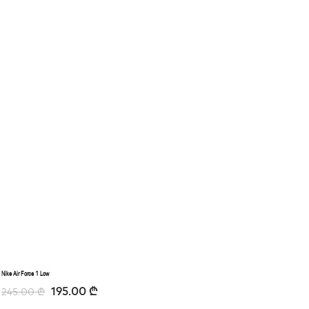
Nike Air Force 1 Low
195.00
₾
245.00
₾