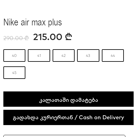
Nike air max plus
215.00
₾
290.00
₾
40
41
42
43
44
45
Nike
ᲙᲐᲚᲐᲗᲐᲨᲘ ᲓᲐᲛᲐᲢᲔᲑᲐ
air
max
გადახდა კურიერთან / Cash on Delivery
plus
quantity