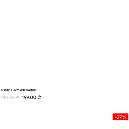
Air Jordan 1 Low “Year Of The Rabbit”
199.00
₾
230.00
₾
-27%