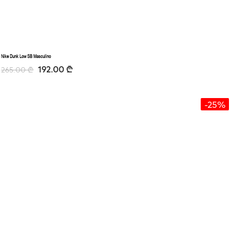
Nike Dunk Low SB Masculino
192.00
₾
265.00
₾
-25%