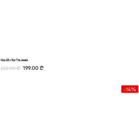
Nike SB x Run The Jewels
199.00
₾
225.00
₾
-14%