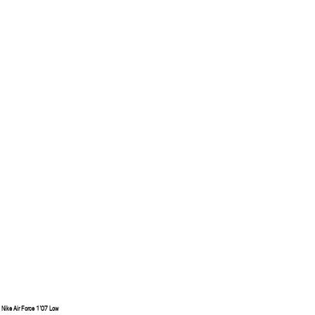
Nike Air Force 1’07 Low