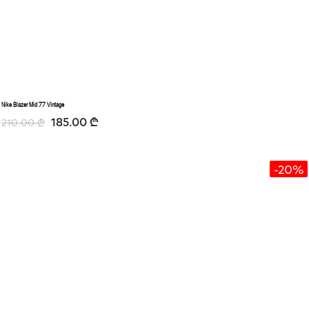
Nike Blazer Mid 77 Vintage
185.00
₾
210.00
₾
-20%