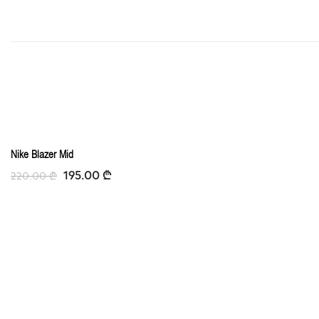
-11%
Nike Blazer Mid
195.00
₾
220.00
₾