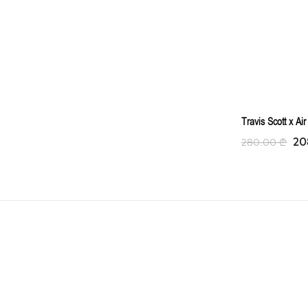
Travis Scott x A
20
280.00
₾