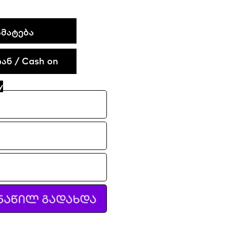
ᲛᲐᲢᲔᲑᲐ
ნ / Cash on
y