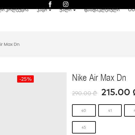
ᲚᲘ ᲙᲝᲚᲔᲥᲪᲘᲐ
ᲙᲐᲪᲘ
ᲥᲐᲚᲘ
ᲤᲐᲡᲓᲐᲙᲚᲔᲑᲣᲚᲘ
OU
Air Max Dn
Nike Air Max Dn
-25%
215.00
290.00
₾
40
41
45