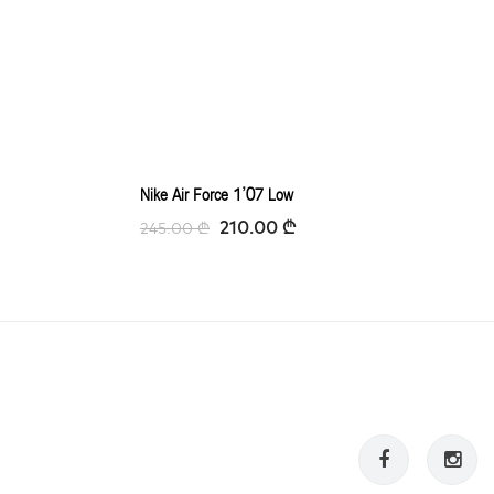
Nike Air Force 1’07 Low
210.00
₾
245.00
₾