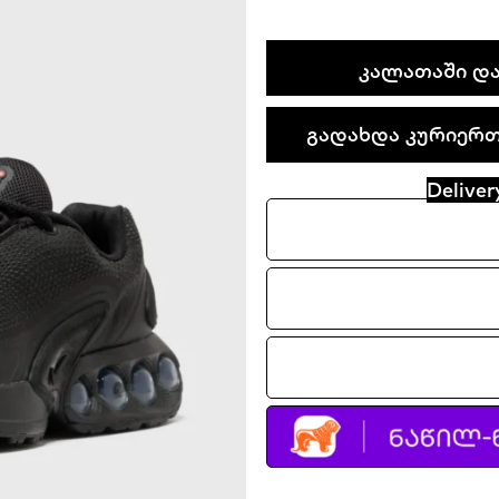
Nike
ᲙᲐᲚᲐᲗᲐᲨᲘ ᲓᲐ
Air
Max
გადახდა კურიერთა
Dn
quantity
Deliver