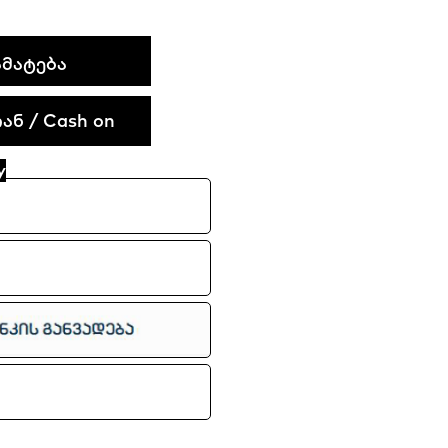
ᲛᲐᲢᲔᲑᲐ
ნ / Cash on
y