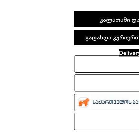
Nike
ᲙᲐᲚᲐᲗᲐᲨᲘ ᲓᲐ
Air
Max
გადახდა კურიერთა
Dawn
quantity
Deliver