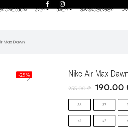
ᲚᲘ ᲙᲝᲚᲔᲥᲪᲘᲐ
ᲙᲐᲪᲘ
ᲥᲐᲚᲘ
ᲤᲐᲡᲓᲐᲙᲚᲔᲑᲣᲚᲘ
OU
Air Max Dawn
Nike Air Max Daw
-25%
190.00
255.00
₾
36
37
41
42