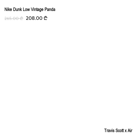
-21%
Nike Dunk Low Vintage Panda
208.00
₾
265.00
₾
Travis Scott x A