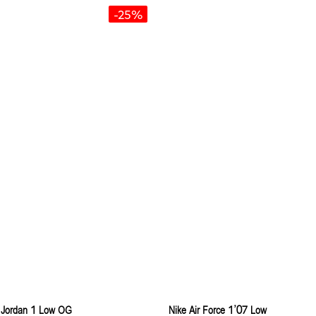
-25%
ir Jordan 1 Low OG
Nike Air Force 1’07 Low