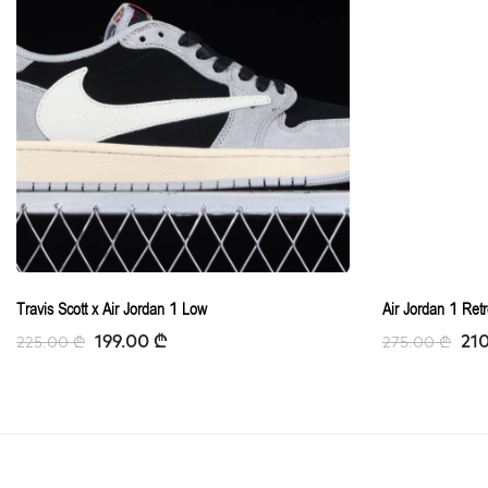
Travis Scott x Air Jordan 1 Low
Air Jordan 1 Ret
199.00
₾
21
225.00
₾
275.00
₾