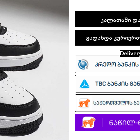
Nike
ᲙᲐᲚᲐᲗᲐᲨᲘ ᲓᲐ
Air
Force
გადახდა კურიერთა
1
Low
Deliver
'07
quantity