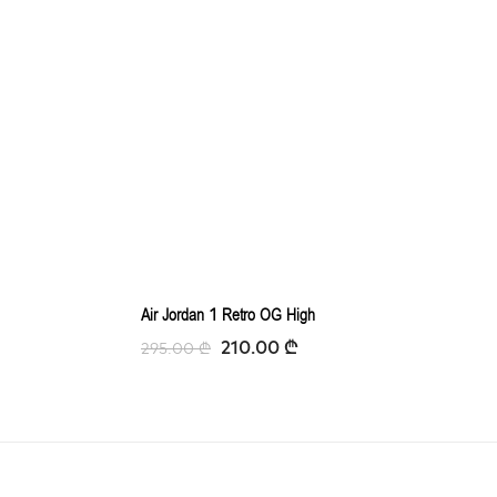
Air Jordan 1 Retro OG High
210.00
₾
295.00
₾