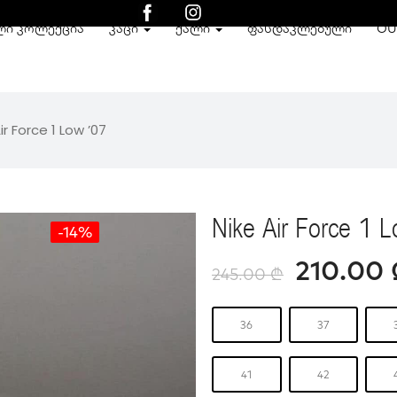
ᲚᲘ ᲙᲝᲚᲔᲥᲪᲘᲐ
ᲙᲐᲪᲘ
ᲥᲐᲚᲘ
ᲤᲐᲡᲓᲐᲙᲚᲔᲑᲣᲚᲘ
OU
ir Force 1 Low ’07
Nike Air Force 1 
-14%
210.00
245.00
₾
36
37
41
42