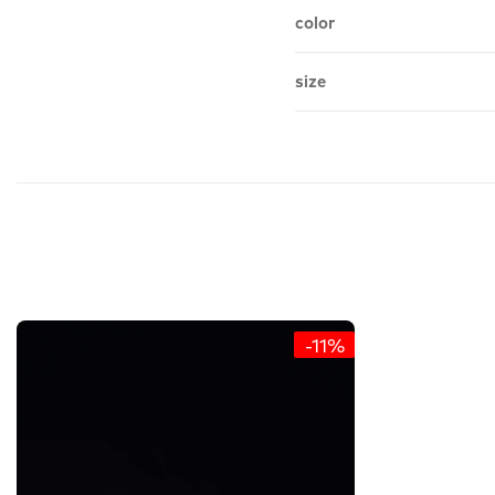
color
size
-11%