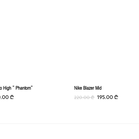
ro High ” Phantom”
Nike Blazer Mid
0.00
₾
195.00
₾
220.00
₾