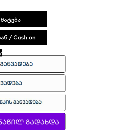
ᲛᲐᲢᲔᲑᲐ
ნ / Cash on
y