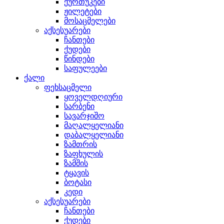
ქურთუკები
ჟილეტები
მოსაცმელები
აქსესუარები
ჩანთები
ქუდები
წინდები
საფულეები
ქალი
ფეხსაცმელი
ყოველდღიური
სარბენი
სავარჯიშო
მაღალყელიანი
დაბალყელიანი
ზამთრის
ზაფხულის
ზამშის
ტყავის
ბოტასი
კედი
აქსესუარები
ჩანთები
ქუდები