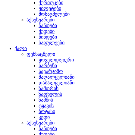
ქურთუკები
ჟილეტები
მოსაცმელები
აქსესუარები
ჩანთები
ქუდები
წინდები
საფულეები
ქალი
ფეხსაცმელი
ყოველდღიური
სარბენი
სავარჯიშო
მაღალყელიანი
დაბალყელიანი
ზამთრის
ზაფხულის
ზამშის
ტყავის
ბოტასი
კედი
აქსესუარები
ჩანთები
ქუდები