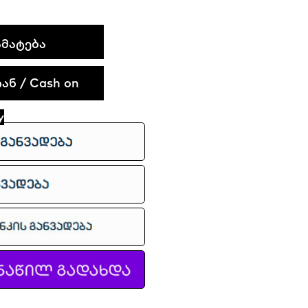
ᲛᲐᲢᲔᲑᲐ
ნ / Cash on
y