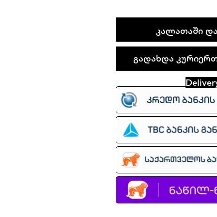
Nike
ᲙᲐᲚᲐᲗᲐᲨᲘ ᲓᲐ
P-
6000
გადახდა კურიერთა
quantity
Deliver