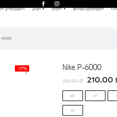
ᲚᲘ ᲙᲝᲚᲔᲥᲪᲘᲐ
ᲙᲐᲪᲘ
ᲥᲐᲚᲘ
ᲤᲐᲡᲓᲐᲙᲚᲔᲑᲣᲚᲘ
OU
P-6000
Nike P-6000
-17%
210.00
255.00
₾
40
41
45