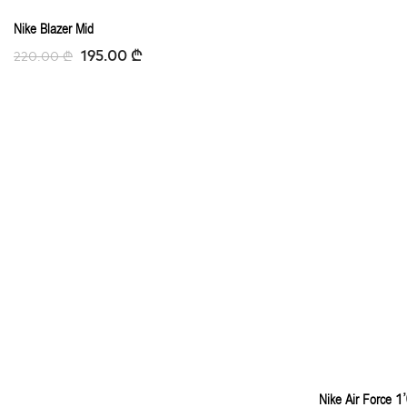
-11%
Nike Blazer Mid
195.00
₾
220.00
₾
Nike Air Force 1