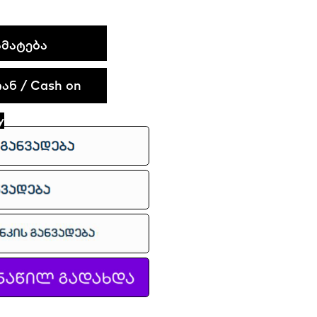
ᲛᲐᲢᲔᲑᲐ
ნ / Cash on
y