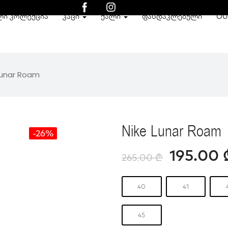
ᲚᲘ ᲙᲝᲚᲔᲥᲪᲘᲐ
ᲙᲐᲪᲘ
ᲥᲐᲚᲘ
ᲤᲐᲡᲓᲐᲙᲚᲔᲑᲣᲚᲘ
OU
Lunar Roam
Nike Lunar Roam
-26%
195.00
265.00
₾
40
41
45