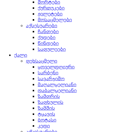
შორტები
ქურთუკები
ჟილეტები
მოსაცმელები
აქსესუარები
ჩანთები
ქუდები
წინდები
საფულეები
ქალი
ფეხსაცმელი
ყოველდღიური
სარბენი
სავარჯიშო
მაღალყელიანი
დაბალყელიანი
ზამთრის
ზაფხულის
ზამშის
ტყავის
ბოტასი
კედი
აქსესუარები