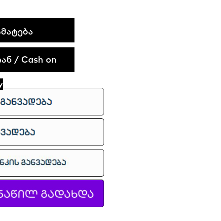
ᲛᲐᲢᲔᲑᲐ
ნ / Cash on
y