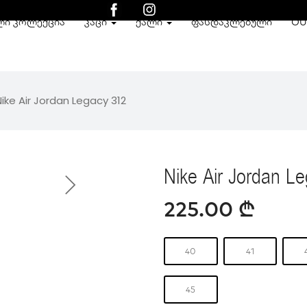
ᲚᲘ ᲙᲝᲚᲔᲥᲪᲘᲐ
ᲙᲐᲪᲘ
ᲥᲐᲚᲘ
ᲤᲐᲡᲓᲐᲙᲚᲔᲑᲣᲚᲘ
OU
Nike Air Jordan Legacy 312
Nike Air Jordan L
225.00
₾
40
41
45