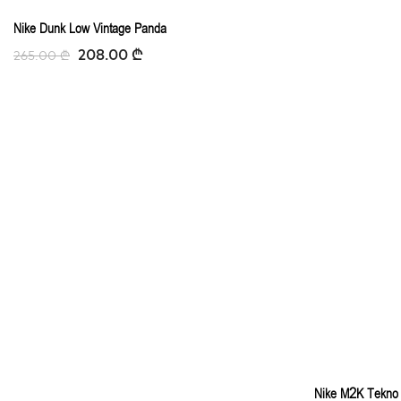
-21%
Nike Dunk Low Vintage Panda
208.00
₾
265.00
₾
Nike M2K Tekno