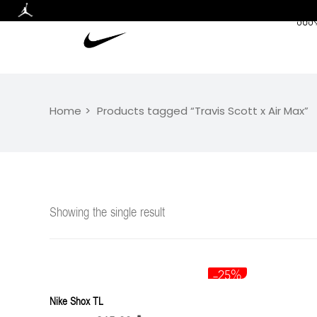
ᲐᲮᲐ
Home
Products tagged “Travis Scott x Air Max”
Showing the single result
-25%
Nike Shox TL