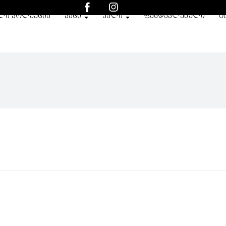
ᲚᲘ ᲙᲝᲚᲔᲥᲪᲘᲐ
ᲙᲐᲪᲘ
ᲥᲐᲚᲘ
ᲤᲐᲡᲓᲐᲙᲚᲔᲑᲣᲚᲘ
O