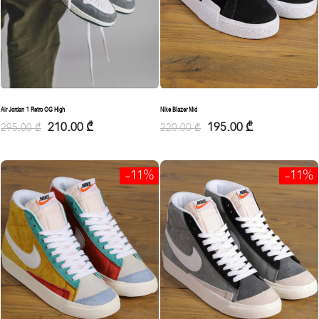
Air Jordan 1 Retro OG High
Nike Blazer Mid
210.00
₾
195.00
₾
295.00
₾
220.00
₾
-11%
-11%