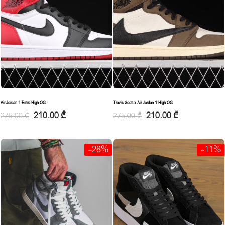
Air Jordan 1 Retro High OG
Travis Scott x Air Jordan 1 High OG
210.00
₾
210.00
₾
275.00
₾
275.00
₾
-28%
-11%