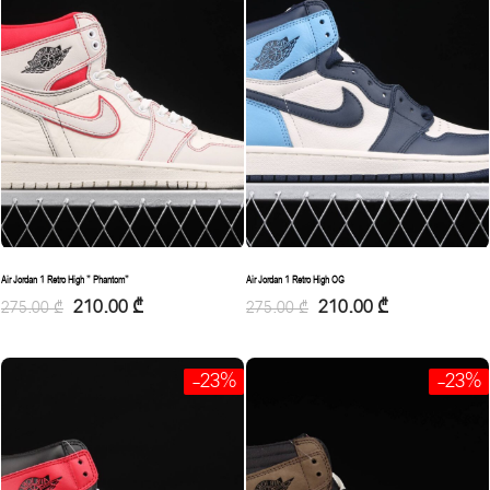
Air Jordan 1 Retro High ” Phantom”
Air Jordan 1 Retro High OG
210.00
₾
210.00
₾
275.00
₾
275.00
₾
-23%
-23%