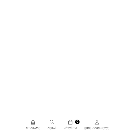
0
ᲛᲗᲐᲕᲐᲠᲘ
ᲫᲘᲔᲑᲐ
ᲙᲐᲚᲐᲗᲐ
ᲩᲔᲛᲘ ᲞᲠᲝᲤᲘᲚᲘ