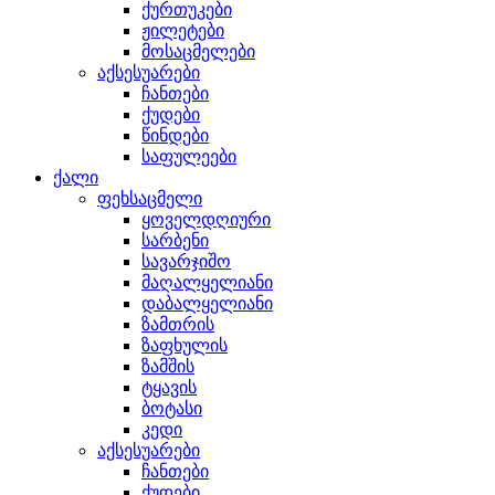
ქურთუკები
ჟილეტები
მოსაცმელები
აქსესუარები
ჩანთები
ქუდები
წინდები
საფულეები
ქალი
ფეხსაცმელი
ყოველდღიური
სარბენი
სავარჯიშო
მაღალყელიანი
დაბალყელიანი
ზამთრის
ზაფხულის
ზამშის
ტყავის
ბოტასი
კედი
აქსესუარები
ჩანთები
ქუდები