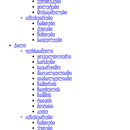
ქურთუკები
ჟილეტები
მოსაცმელები
აქსესუარები
ჩანთები
ქუდები
წინდები
საფულეები
ქალი
ფეხსაცმელი
ყოველდღიური
სარბენი
სავარჯიშო
მაღალყელიანი
დაბალყელიანი
ზამთრის
ზაფხულის
ზამშის
ტყავის
ბოტასი
კედი
აქსესუარები
ჩანთები
ქუდები