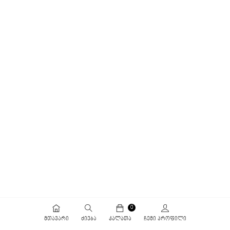
0
ᲛᲗᲐᲕᲐᲠᲘ
ᲫᲘᲔᲑᲐ
ᲙᲐᲚᲐᲗᲐ
ᲩᲔᲛᲘ ᲞᲠᲝᲤᲘᲚᲘ