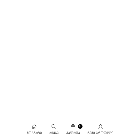
0
ᲛᲗᲐᲕᲐᲠᲘ
ᲫᲘᲔᲑᲐ
ᲙᲐᲚᲐᲗᲐ
ᲩᲔᲛᲘ ᲞᲠᲝᲤᲘᲚᲘ