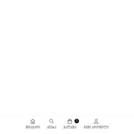
0
ᲛᲗᲐᲕᲐᲠᲘ
ᲫᲘᲔᲑᲐ
ᲙᲐᲚᲐᲗᲐ
ᲩᲔᲛᲘ ᲞᲠᲝᲤᲘᲚᲘ