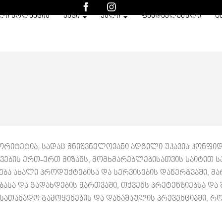
ᲚᲘ ᲙᲝᲚᲔᲥᲪᲘᲐ
ᲙᲐᲪᲘ
ᲥᲐᲚᲘ
ᲤᲐᲡᲓᲐᲙᲚᲔᲑᲣᲚᲘ
O
იორიტეტია, სადაც მნიშვნელოვანი ადგილი უკავია კონფ
ების ერთ-ერთ მიზანს, მომხმარებლებისათვის საიტით ს
რება ახალი პროდუქტებისა და სერვისების დანერგვაში, 
ბასა და გადახდების მართვაში, თქვენს პრეტენზიებსა და 
ასათანადო გამოყენების და დანაშაულის პრევენციაში, რო